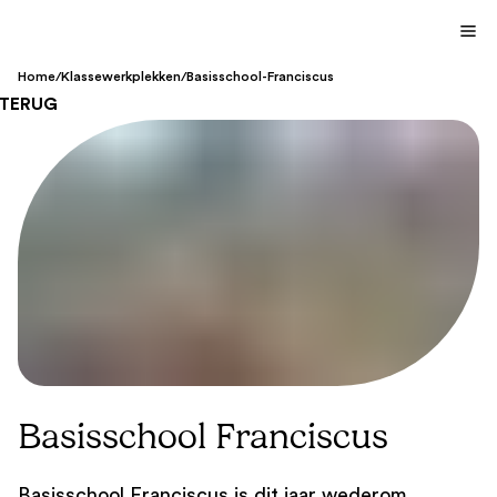
Home
/
Klassewerkplekken
/
Basisschool-Franciscus
TERUG
Basisschool Franciscus
Basisschool Franciscus is dit jaar wederom