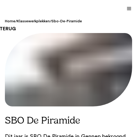
Home
/
Klassewerkplekken
/
Sbo-De-Piramide
TERUG
SBO De Piramide
Dit jaar is SBO De Piramide in Gennep bekroond