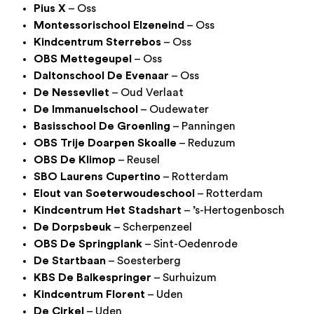
Pius X
– Oss
Montessorischool Elzeneind
– Oss
Kindcentrum Sterrebos
– Oss
OBS Mettegeupel
– Oss
Daltonschool De Evenaar
– Oss
De Nessevliet
– Oud Verlaat
De Immanuelschool
– Oudewater
Basisschool De Groenling
– Panningen
OBS Trije Doarpen Skoalle
– Reduzum
OBS De Klimop
– Reusel
SBO Laurens Cupertino
– Rotterdam
Elout van Soeterwoudeschool
– Rotterdam
Kindcentrum Het Stadshart
– ’s-Hertogenbosch
De Dorpsbeuk
– Scherpenzeel
OBS De Springplank
– Sint-Oedenrode
De Startbaan
– Soesterberg
KBS De Balkespringer
– Surhuizum
Kindcentrum Florent
– Uden
De Cirkel
– Uden