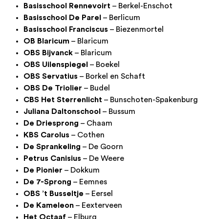
Basisschool Rennevoirt
– Berkel-Enschot
Basisschool De Parel
– Berlicum
Basisschool Franciscus
– Biezenmortel
OB Blaricum
– Blaricum
OBS Bijvanck
– Blaricum
OBS Uilenspiegel
– Boekel
OBS Servatius
– Borkel en Schaft
OBS De Triolier
– Budel
CBS Het Sterrenlicht
– Bunschoten-Spakenburg
Juliana Daltonschool
– Bussum
De Driesprong
– Chaam
KBS Carolus
– Cothen
De Sprankeling
– De Goorn
Petrus Canisius
– De Weere
De Pionier
– Dokkum
De 7-Sprong
– Eemnes
OBS ’t Busseltje
– Eersel
De Kameleon
– Eexterveen
Het Octaaf
– Elburg