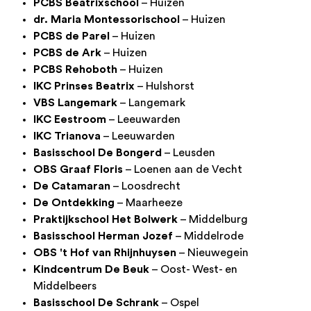
PCBS Beatrixschool
– Huizen
dr. Maria Montessorischool
– Huizen
PCBS de Parel
– Huizen
PCBS de Ark
– Huizen
PCBS Rehoboth
– Huizen
IKC Prinses Beatrix
– Hulshorst
VBS Langemark
– Langemark
IKC Eestroom
– Leeuwarden
IKC Trianova
– Leeuwarden
Basisschool De Bongerd
– Leusden
OBS Graaf Floris
– Loenen aan de Vecht
De Catamaran
– Loosdrecht
De Ontdekking
– Maarheeze
Praktijkschool Het Bolwerk
– Middelburg
Basisschool Herman Jozef
– Middelrode
OBS 't Hof van Rhijnhuysen
– Nieuwegein
Kindcentrum De Beuk
– Oost- West- en
Middelbeers
Basisschool De Schrank
– Ospel